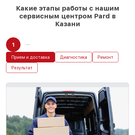
течение пары часов, при немедленном
Какие этапы работы с нашим
старте работ
сервисным центром Pard в
Казани
1
Прием и доставка
Диагностика
Ремонт
Результат