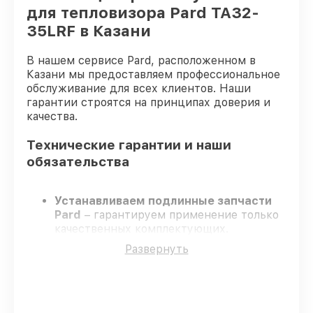
для тепловизора Pard TA32-
35LRF в Казани
В нашем сервисе Pard, расположенном в
Казани мы предоставляем профессиональное
обслуживание для всех клиентов. Наши
гарантии строятся на принципах доверия и
качества.
Технические гарантии и наши
обязательства
Устанавливаем подлинные запчасти
Pard
– гарантируем применение только
качественных комплектующих.
Опытные мастера
– проходят
Развернуть
постоянное обучение, что подтверждает
уровень их профессионализма.
Всегда выполняем ремонт вовремя
–
ремонт тепловизора Pard TA32-35LRF
строго по договоренности.