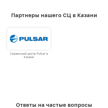
удовлетворен скоростью и качеством
предоставляемых услуг. Наша цель — стать
лучшим сервисным центром Pard в городе
Партнеры нашего СЦ в Казани
Казани, постоянно повышая уровень доверия
и лояльности наших клиентов.
Сервисный центр Pulsar в
Казани
Ответы на частые вопросы