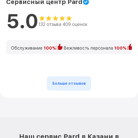
Сервисный центр Pard
5.0
132 отзыва 409 оценок
Обслуживание
100%
Вежливость персонала
100%
К
Больше отзывов
Наш сервис Pard в Казани в