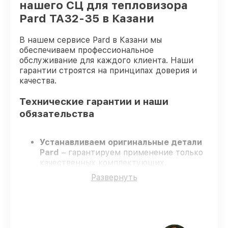
нашего СЦ для тепловизора
Pard TA32-35 в Казани
В нашем сервисе Pard в Казани мы
обеспечиваем профессиональное
обслуживание для каждого клиента. Наши
гарантии строятся на принципах доверия и
качества.
Технические гарантии и наши
обязательства
Устанавливаем оригинальные детали
Pard
– гарантируем применение только
качественных комплектующих.
Опытные специалисты
– проходят
Развернуть
постоянное обучение, что гарантирует
качество выполняемых работ.
Всегда выполняем ремонт вовремя
–
ремонт тепловизора Pard TA32-35 в
оговоренные сроки.