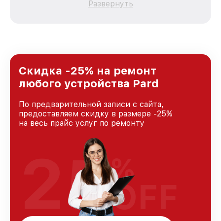
Развернуть
зависимости от сложности поломки. Мы
стремимся к тому, чтобы каждый клиент был
удовлетворен скоростью и качеством
предоставляемых услуг. Наша цель — стать
лучшим сервисным центром Pard в городе
Казани, постоянно повышая уровень доверия
и лояльности наших клиентов.
Скидка -25% на ремонт
любого устройства Pard
По предварительной записи с сайта,
предоставляем скидку в размере -25%
на весь прайс услуг по ремонту
25
%
OFF