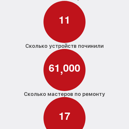
Замена USB порта тепловизора Pard
от 650₽
1
1
Замена процессора тепловизора Pard
от 850₽
Замена аккумулятора тепловизора Pard
от 700₽
Замена корпуса тепловизора Pard
от 1500₽
Сколько устройств починили
Замена дисплея (экрана) тепловизора
от 750₽
Pard
6
1
0
0
0
,
Прошивка (Обновление ПО)
от 450₽
тепловизора Pard
Ремонт платы управления
от 750₽
(восстановление) тепловизора Pard
Сколько мастеров по ремонту
Восстановление после попадания влаги
от 850₽
тепловизора Pard
1
7
Ремонт Wi-Fi тепловизора Pard
от 850₽
Ремонт разъема тепловизора Pard
от 650₽