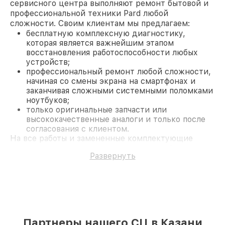
сервисного центра выполняют ремонт бытовой и
профессиональной техники Pard любой
сложности. Своим клиентам мы предлагаем:
бесплатную комплексную диагностику,
которая является важнейшим этапом
восстановления работоспособности любых
устройств;
профессиональный ремонт любой сложности,
начиная со смены экрана на смартфонах и
заканчивая сложными системными поломками
ноутбуков;
только оригинальные запчасти или
высококачественные аналоги и только после
согласования с клиентом.
На все работы и замененные комплектующие
предоставляется длительная гарантия. В случае
Развернуть
поломки по условиям гарантии, мы бесплатно
исправим ситуацию.
Наши преимущества
Преимуществами нашего сервисного центра Pard
в Казани являются:
лучшие специалисты с многолетним опытом и
безупречной репутацией;
Партнеры нашего СЦ в Казани