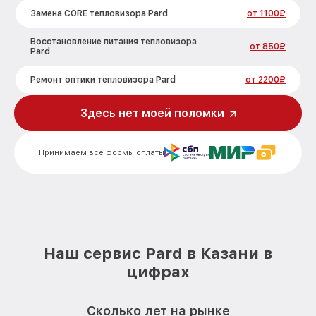
Замена CORE тепловизора Pard
от 1100₽
Восстановление питания тепловизора
от 850₽
Pard
Ремонт оптики тепловизора Pard
от 2200₽
Ремонт датчика синхроимпульсов
Здесь нет моей поломки
от 1600₽
тепловизора Pard
Калибровка и настройка тепловизора
от 900₽
Принимаем все формы оплаты
тепловизора Pard
Ремонт встроенного дальнометра и
от 750₽
других устройств тепловизора Pard
Замена микросхемы логики
от 450₽
тепловизора Pard
Наш сервис Pard в Казани в
Замена ключей управления тепловизора
от 590₽
цифрах
Pard
Ремонт цепи питания тепловизора Pard
от 1200₽
Сколько лет на рынке