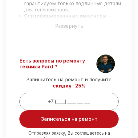
гарантируем только подлинные детали
для тепловизоров.
Сертифицированные инженеры
–
проверенные специалисты с опытом и
Развернуть
аттестацией.
Точные сроки выполнения
–
гарантируем завершение
восстановления без задержек.
Гарантийное обслуживание
–
восстановление с полным гарантийным
Есть вопросы по ремонту
сопровождением.
техники Pard ?
Запишитесь на ремонт и получите
Что мы гарантируем при
скидку -25%
восстановлении тепловизоров:
80%
работ выполняем в присутствии
заказчика
Записаться на ремонт
90%
комплектующих хранятся на
складе, остальное доставляем быстро
Фирменные детали и качественные
Отправляя заявку, Вы соглашаетесь на