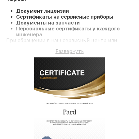
Документ лицензии
Сертификаты на сервисные приборы
Документы на запчасти
Персональные сертификаты у каждого
инженера
При обращении в наш сервисный центр или
заказе ремонта Тепловизор клиент получает
Развернуть
профессиональный сервис и гарантию на все
работы и комплектующие.