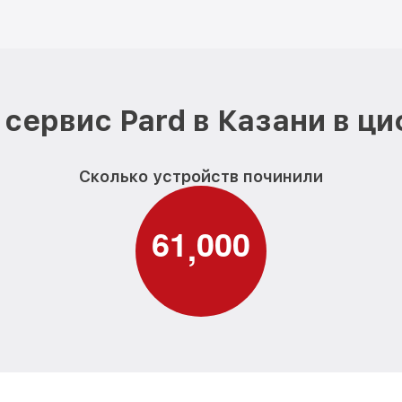
сервис Pard в Казани в ц
Сколько устройств починили
6
1
0
0
0
,