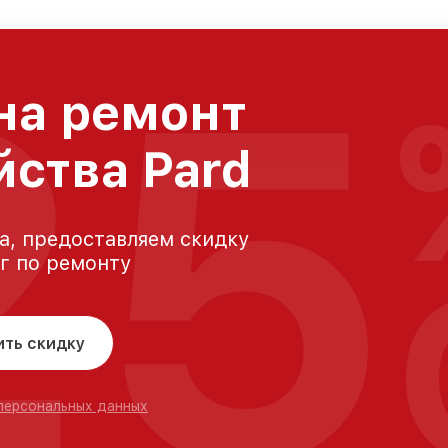
25
на ремонт
йства Pard
а, предоставляем скидку
уг по ремонту
ить скидку
 персональных данных