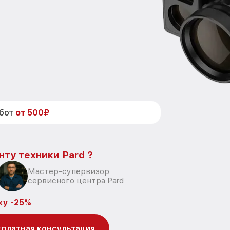
абот
от 500₽
нту техники Pard ?
Мастер-супервизор
сервисного центра Pard
ку -25%
платная консультация