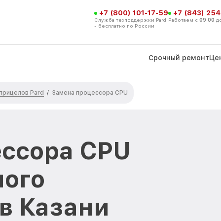
+7 (800) 101-17-59
+7 (843) 254
Служба техподдержки Pard
Работаем с
09:00
д
- бесплатно по России
Срочный ремонт
Це
прицелов Pard
/
Замена процессора CPU
ессора CPU
ного
 в Казани