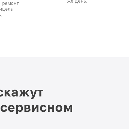
же день.
в ремонт
ицела
.
скажут
 сервисном