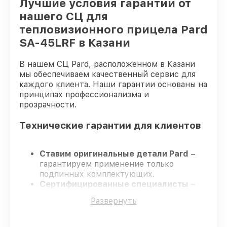
Лучшие условия гарантии от
нашего СЦ для
тепловизионного прицела Pard
SA-45LRF в Казани
В нашем СЦ Pard, расположенном в Казани
мы обеспечиваем качественный сервис для
каждого клиента. Наши гарантии основаны на
принципах профессионализма и
прозрачности.
Технические гарантии для клиентов
Ставим оригинальные детали Pard
–
гарантируем применение только
подлинных комплектующих.
Сертифицированные специалисты
–
проходят постоянное обучение, что
Развернуть
гарантирует качество выполняемых
работ.
Соблюдаем сроки ремонта
– ремонт