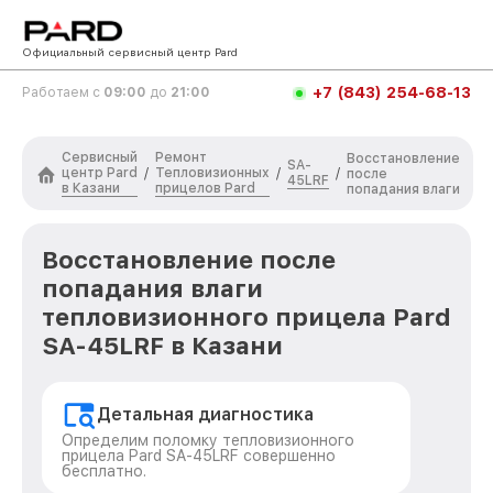
Официальный сервисный центр Pard
+7 (843) 254-68-13
Работаем с
09:00
до
21:00
Сервисный
Ремонт
Восстановление
SA-
центр Pard
Тепловизионных
/
/
/
после
45LRF
в Казани
прицелов Pard
попадания влаги
Восстановление после
попадания влаги
тепловизионного прицела Pard
SA-45LRF в Казани
Детальная диагностика
Определим поломку тепловизионного
прицела Pard SA-45LRF совершенно
бесплатно.