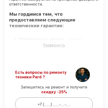
ответственности.
Мы гордимся тем, что
предоставляем следующие
технические гарантии:
Оригинальные детали
– только
подлинные комплектующие.
Развернуть
Сертифицированные инженеры
– все
работники проходят обязательное
обучение и ежегодную аттестацию, что
подтверждает их уровень мастерства.
Соблюдение сроков обслуживания
–
Есть вопросы по ремонту
сервис тепловизионного прицела SA-45
техники Pard ?
выполняется строго в оговоренные
сроки.
Запишитесь на ремонт и получите
Подтвержденная гарантия
–
скидку -25%
предоставляем официальное
гарантийное сопровождение после
починки.