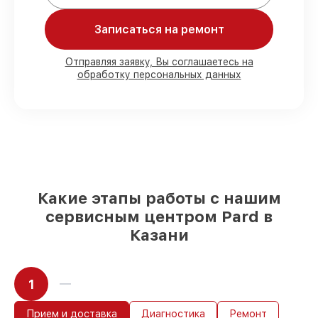
Мы гарантируем:
Записаться на ремонт
80%
работ с возможностью наблюдения
Отправляя заявку, Вы соглашаетесь на
обработку персональных данных
90%
комплектующих для
тепловизионных прицелов на складе или
быстро поставляются
Подбор оригинальных комплектующих
и надежных реплик с возможностью
выбрать
– для любого бюджета
85%
работ в течение пары часов, если
мастер приступает к сервису сразу
Какие этапы работы с нашим
сервисным центром Pard в
Казани
1
Прием и доставка
Диагностика
Ремонт