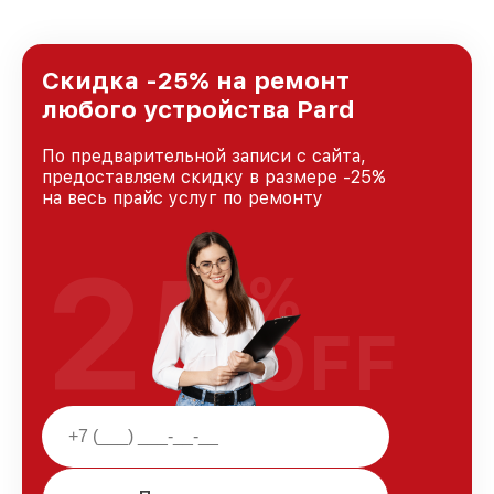
предоставляемых услуг. Наша цель — стать
лучшим сервисным центром Pard в городе
Казани, постоянно повышая уровень доверия
и лояльности наших клиентов.
Скидка -25% на ремонт
любого устройства Pard
По предварительной записи с сайта,
предоставляем скидку в размере -25%
на весь прайс услуг по ремонту
25
%
OFF