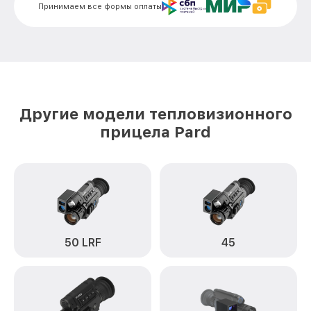
Pard
Принимаем все формы оплаты
Разбита линза видоискателя (окуляр)
от 2700₽
SA-45 Pard
Ремонт разъема питания SA-45 Pard
от 720₽
Замена процессора CPU SA-45 Pard
от 3500₽
Другие модели тепловизионного
Ремонт Wi-Fi модуля SA-45 Pard
от 1100₽
прицела Pard
Ремонт и замена аккумулятора SA-45
от 1600₽
Pard
Восстановление цепи питания SA-45
от 1600₽
Pard
Замена дисплея SA-45 Pard
от 1200₽
50 LRF
45
Замена объектива SA-45 Pard
от 2000₽
Замена корпуса SA-45 Pard
от 4900₽
Ремонт платы управления