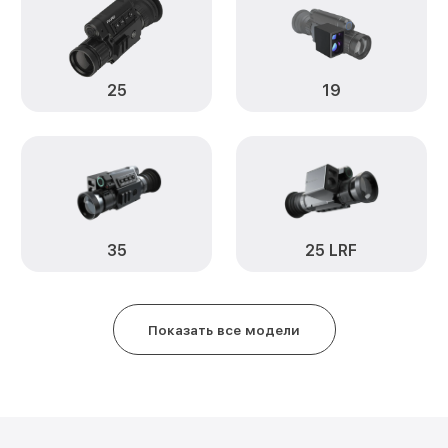
Замена процессора CPU SA-35L
Ремонт Wi-Fi модуля SA-35LRF P
25
19
Ремонт и замена аккумулятора 
Восстановление цепи питания S
Замена дисплея SA-35LRF Pard
Замена объектива SA-35LRF Par
35
25 LRF
Замена корпуса SA-35LRF Pard
Показать все модели
Ремонт платы управления (вос
SA-35LRF Pard
Восстановление после попадан
35LRF Pard