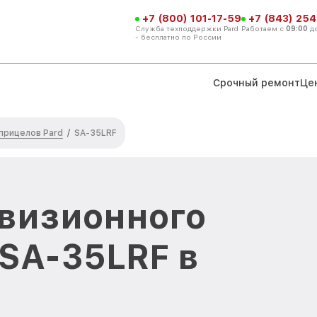
+7 (800) 101-17-59
+7 (843) 254
Служба техподдержки Pard
Работаем с
09:00
д
- бесплатно по России
Срочный ремонт
Це
прицелов Pard
/
SA-35LRF
визионного
 SA-35LRF в