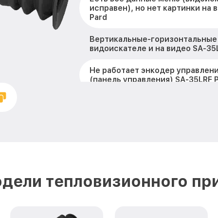
исправен), но нет картинки на 
Pard
Вертикальные-горизонтальные
видоискателе и на видео SA-35
Не работает энкодер управлен
(панель управления) SA-35LRF 
Не запускается тепловизионны
35LRF Pard
Запускается и гаснет SA-35LRF 
Не работает батарейный отсек 
Разбита линза видоискателя (о
дели тепловизионного пр
35LRF Pard
Ремонт разъема питания SA-35L