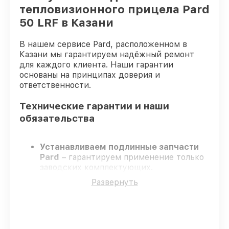
тепловизионного прицела Pard
50 LRF в Казани
В нашем сервисе Pard, расположенном в
Казани мы гарантируем надёжный ремонт
для каждого клиента. Наши гарантии
основаны на принципах доверия и
ответственности.
Технические гарантии и наши
обязательства
Устанавливаем подлинные запчасти
Pard
– гарантируем применение только
заводских комплектующих.
Квалифицированные инженеры
–
Развернуть
проходят жёсткий контроль знаний и
навыков, что подтверждает уровень их
профессионализма.
Заканчиваем ремонт в четко
оговоренные сроки
– ремонт