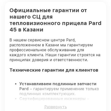
Официальные гарантии от
нашего СЦ для
тепловизионного прицела Pard
45 в Казани
В нашем сервисном центре Pard,
расположенном в Казани мы гарантируем
профессиональное обслуживание для
каждого клиента. Наши гарантии строятся на
принципах доверия и ответственности.
Технические гарантии для клиентов
Устанавливаем подлинные запчасти
Pard
– гарантируем применение только
подлинных комплектующих.
Сертифицированные инженеры
–
проходят жёсткий контроль знаний и
Развернуть
навыков, что обеспечивает надёжную