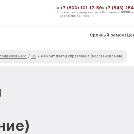
+7 (800) 101-17-59
+7 (843) 254
Служба техподдержки Pard
Работаем с
09:00
д
- бесплатно по России
Срочный ремонт
Це
прицелов Pard
35
/
/
Ремонт платы управления (восстановление)
ы
ние)