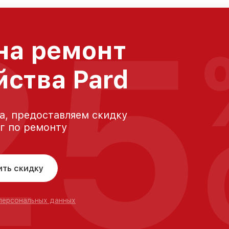
25
на ремонт
йства Pard
а, предоставляем скидку
уг по ремонту
ить скидку
 персональных данных