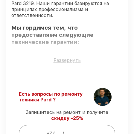
Pard 3219. Наши гарантии базируются на
принципах профессионализма и
ответственности.
Мы гордимся тем, что
предоставляем следующие
технические гарантии:
Только фирменные комплектующие
–
Развернуть
только подлинные комплектующие.
Опытные мастера
– проверенные
специалисты с опытом и сертификацией.
Соблюдение сроков обслуживания
–
соблюдаем сроки восстановления
Есть вопросы по ремонту
тепловизионного прицела 3219,
техники Pard ?
согласованные с клиентом.
Сервис с гарантией
– все работы по
Запишитесь на ремонт и получите
обслуживанию проводятся с
скидку -25%
официальной гарантией.