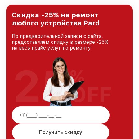
лучшим сервисным центром Pard в городе
Казани, постоянно повышая уровень доверия
и лояльности наших клиентов.
Скидка -25% на ремонт
любого устройства Pard
По предварительной записи с сайта,
предоставляем скидку в размере -25%
на весь прайс услуг по ремонту
25
%
OFF
Получить скидку