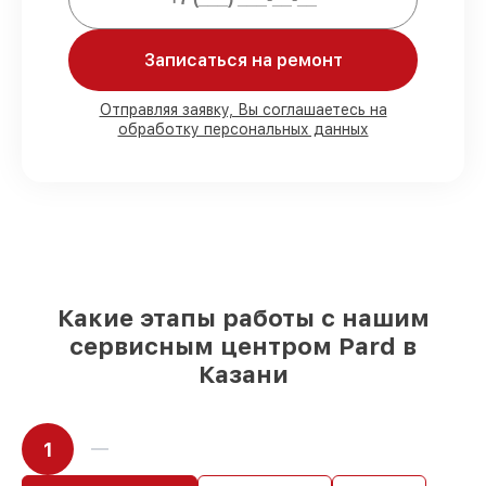
Мы гарантируем:
Записаться на ремонт
80%
работ с возможностью
присутствовать
90%
комплектующих для
Отправляя заявку, Вы соглашаетесь на
обработку персональных данных
тепловизионных прицелов на складе или
доступны для быстрой доставки
Оригинальные запчасти и
качественные реплики на ваш выбор
–
для любого бюджета
85%
работ за 1–2 часа, при немедленном
начале работ
Какие этапы работы с нашим
сервисным центром Pard в
Казани
1