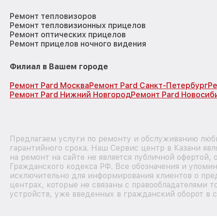
Ремонт тепловизоров
Ремонт тепловизионных прицелов
Ремонт оптических прицелов
Ремонт прицелов ночного видения
Филиал в Вашем городе
Ремонт Pard Москва
Ремонт Pard Санкт-Петербург
Ре
Ремонт Pard Нижний Новгород
Ремонт Pard Новосиб
Предлагаем услуги по ремонту и обслуживанию любы
гарантийного срока. Наш Сервис центр в Казани яв
на ремонт на сайте не является публичной офертой,
Гражданского кодекса РФ. Все обозначения и упоми
исключительно для информирования клиентов о пре
центрах, которые не связаны с правообладателями т
устройств, уже введенных в гражданский оборот в с