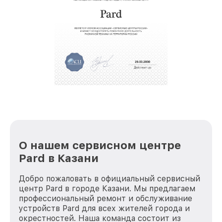
звернуть
крупногабаритной техники, которые
обеспечат доставку устройств в сервис в
полной сохранности и бесплатно.
За годы своей деятельности мы получали только
положительные отзывы и обрели отличную
репутацию. Мы постоянно совершенствуемся и
стараемся каждый день делать наш сервис еще
лучше!
О нашем сервисном центре
Pard в Казани
Добро пожаловать в официальный сервисный
центр Pard в городе Казани. Мы предлагаем
профессиональный ремонт и обслуживание
устройств Pard для всех жителей города и
окрестностей. Наша команда состоит из