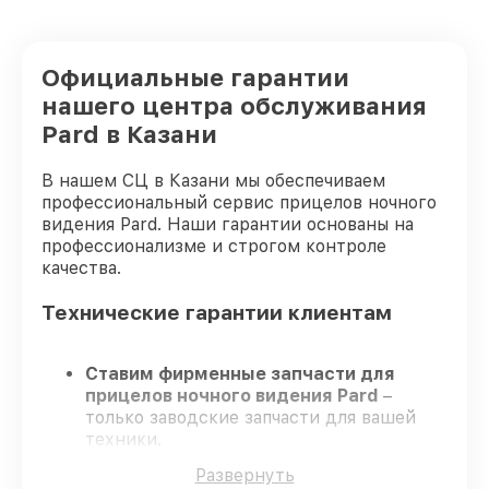
Официальные гарантии
нашего центра обслуживания
Pard в Казани
В нашем СЦ в Казани мы обеспечиваем
профессиональный сервис прицелов ночного
видения Pard. Наши гарантии основаны на
профессионализме и строгом контроле
качества.
Технические гарантии клиентам
Ставим фирменные запчасти для
прицелов ночного видения Pard
–
только заводские запчасти для вашей
техники.
Сертифицированные инженеры
–
Развернуть
проходят строгий отбор, что