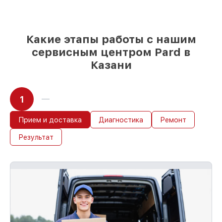
мы готовы рассмотреть варианты под
любые запросы
85%
работ по восстановлению Pard
выполняются в течение пары часов, если
Какие этапы работы с нашим
мастер начинает работу сразу
сервисным центром Pard в
Казани
1
Прием и доставка
Диагностика
Ремонт
Результат