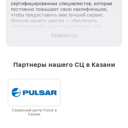
сертифицированных специалистов, которые
постоянно повышают свою квалификацию,
чтобы предоставить вам лучший сервис.
Миссия нашего центра — обеспечить
качественный и доступный ремонт для
каждого пользователя продукции Pard, вне
Развернуть
зависимости от сложности поломки. Мы
стремимся к тому, чтобы каждый клиент был
удовлетворен скоростью и качеством
предоставляемых услуг. Наша цель — стать
лучшим сервисным центром Pard в городе
Партнеры нашего СЦ в Казани
Казани, постоянно повышая уровень доверия
и лояльности наших клиентов.
Сервисный центр Pulsar в
Казани