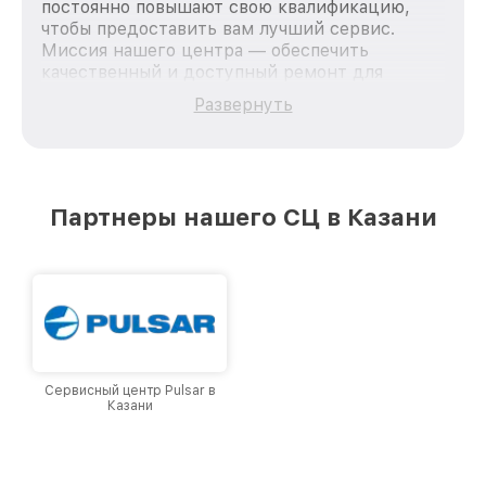
постоянно повышают свою квалификацию,
чтобы предоставить вам лучший сервис.
Миссия нашего центра — обеспечить
качественный и доступный ремонт для
каждого пользователя продукции Pard, вне
Развернуть
зависимости от сложности поломки. Мы
стремимся к тому, чтобы каждый клиент был
удовлетворен скоростью и качеством
предоставляемых услуг. Наша цель — стать
лучшим сервисным центром Pard в городе
Партнеры нашего СЦ в Казани
Казани, постоянно повышая уровень доверия
и лояльности наших клиентов.
Сервисный центр Pulsar в
Казани