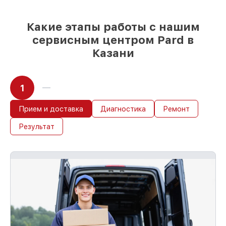
85%
работ по восстановлению Pard
выполняются в течение пары часов, при
Какие этапы работы с нашим
немедленном старте работ
сервисным центром Pard в
Казани
1
Прием и доставка
Диагностика
Ремонт
Результат