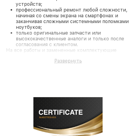
устройств;
профессиональный ремонт любой сложности,
начиная со смены экрана на смартфонах и
заканчивая сложными системными поломками
ноутбуков;
только оригинальные запчасти или
высококачественные аналоги и только после
согласования с клиентом.
На все работы и замененные комплектующие
предоставляется длительная гарантия. В случае
Развернуть
поломки по условиям гарантии, мы бесплатно
исправим ситуацию.
Наши преимущества
Преимуществами нашего сервисного центра Pard
в Казани являются:
лучшие специалисты с многолетним опытом и
безупречной репутацией;
современное оборудование и
лицензированное ПО в ремонтно-
диагностических мастерских;
собственный склад комплектующих, что
позволяет сократить сроки
восстановительных работ;