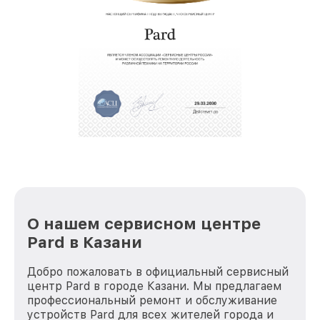
услуги курьера для владельцев
звернуть
крупногабаритной техники, которые
обеспечат доставку устройств в сервис в
полной сохранности и бесплатно.
За годы своей деятельности мы получали только
положительные отзывы и обрели отличную
репутацию. Мы постоянно совершенствуемся и
стараемся каждый день делать наш сервис еще
лучше!
О нашем сервисном центре
Pard в Казани
Добро пожаловать в официальный сервисный
центр Pard в городе Казани. Мы предлагаем
профессиональный ремонт и обслуживание
устройств Pard для всех жителей города и