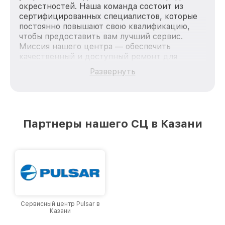
окрестностей. Наша команда состоит из
сертифицированных специалистов, которые
постоянно повышают свою квалификацию,
чтобы предоставить вам лучший сервис.
Миссия нашего центра — обеспечить
качественный и доступный ремонт для
каждого пользователя продукции Pard, вне
Развернуть
зависимости от сложности поломки. Мы
стремимся к тому, чтобы каждый клиент был
удовлетворен скоростью и качеством
предоставляемых услуг. Наша цель — стать
лучшим сервисным центром Pard в городе
Партнеры нашего СЦ в Казани
Казани, постоянно повышая уровень доверия
и лояльности наших клиентов.
Сервисный центр Pulsar в
Казани