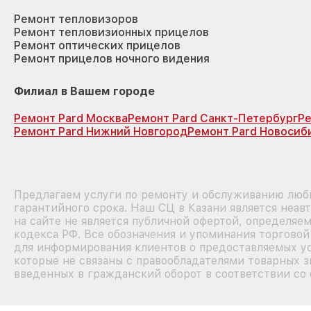
Ремонт тепловизоров
Ремонт тепловизионных прицелов
Ремонт оптических прицелов
Ремонт прицелов ночного видения
Филиал в Вашем городе
Ремонт Pard Москва
Ремонт Pard Санкт-Петербург
Ре
Ремонт Pard Нижний Новгород
Ремонт Pard Новосиб
Предлагаем услуги по ремонту и обслуживанию любы
гарантийного срока. Наш СЦ в Казани является неа
на сайте не является публичной офертой, определяе
кодекса РФ. Все обозначения и упоминания торгово
для информирования клиентов о предоставляемых ус
которые не связаны с правообладателями товарных з
введенных в гражданский оборот в соответствии со 