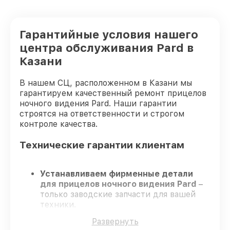
Гарантийные условия нашего
центра обслуживания Pard в
Казани
В нашем СЦ, расположенном в Казани мы
гарантируем качественный ремонт прицелов
ночного видения Pard. Наши гарантии
строятся на ответственности и строгом
контроле качества.
Технические гарантии клиентам
Устанавливаем фирменные детали
для прицелов ночного видения Pard
–
только заводские запчасти для вашей
техники.
Опытные инженеры
– проходят
Развернуть
регулярное обучение, что обеспечивает