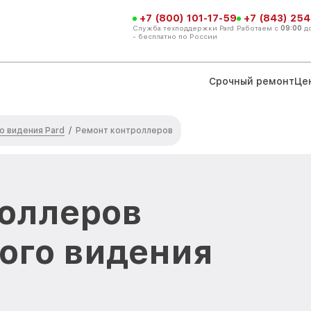
+7 (800) 101-17-59
+7 (843) 254
Служба техподдержки Pard
Работаем с
09:00
д
- бесплатно по России
Срочный ремонт
Це
о видения Pard
/
Ремонт контроллеров
оллеров
ого видения