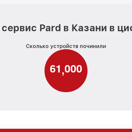
сервис Pard в Казани в ц
Сколько устройств починили
6
1
0
0
0
,