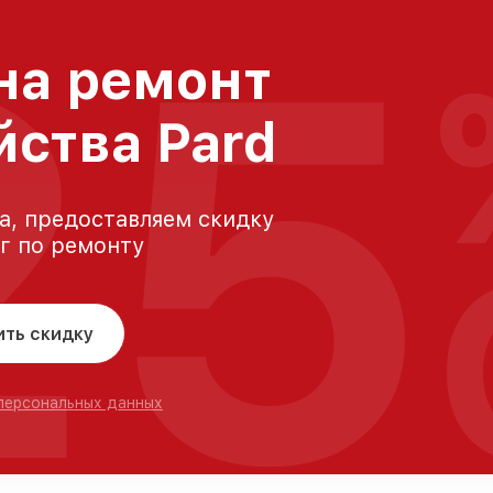
25
на ремонт
йства Pard
а, предоставляем скидку
уг по ремонту
ить скидку
 персональных данных