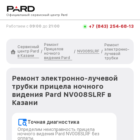
Официальный сервисный центр Pard
+7 (843) 254-68-13
Работаем с
09:00
до
21:00
Ремонт
Ремонт
Сервисный
Прицелов
электронно-
центр Pard
NV008SLRF
/
/
/
ночного
лучевой
в Казани
видения Pard
трубки
Ремонт электронно-лучевой
трубки прицела ночного
видения Pard NV008SLRF в
Казани
Точная диагностика
Определим неисправность прицела
ночного видения Pard NV008SLRF без
оплаты.