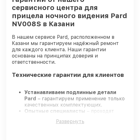
сервисного центра для
прицела ночного видения Pard
NV008S в Казани
В нашем сервисе Pard, расположенном в
Казани мы гарантируем надёжный ремонт
для каждого клиента. Наши гарантии
основаны на принципах доверия и
ответственности.
Технические гарантии для клиентов
Устанавливаем подлинные детали
Pard
– гарантируем применение только
качественных комплектующих.
Опытные специалисты
– проходят
строгий отбор, что обеспечивает
Развернуть
надёжную работу устройства после
ремонта.
Всегда выполняем ремонт вовремя
–