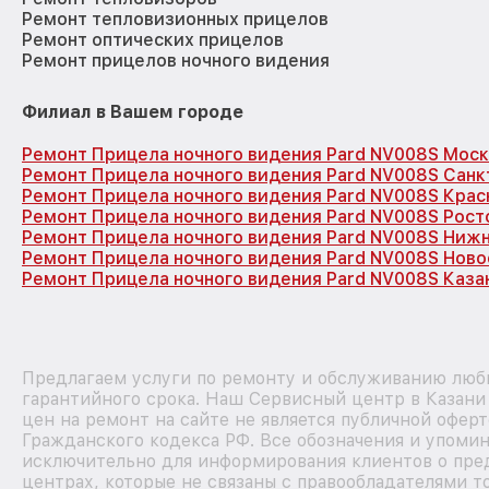
Ремонт тепловизионных прицелов
Ремонт оптических прицелов
Ремонт прицелов ночного видения
Филиал в Вашем городе
Ремонт Прицела ночного видения Pard NV008S Моск
Ремонт Прицела ночного видения Pard NV008S Санк
Ремонт Прицела ночного видения Pard NV008S Кра
Ремонт Прицела ночного видения Pard NV008S Рост
Ремонт Прицела ночного видения Pard NV008S Ниж
Ремонт Прицела ночного видения Pard NV008S Нов
Ремонт Прицела ночного видения Pard NV008S Каза
Предлагаем услуги по ремонту и обслуживанию любы
гарантийного срока. Наш Сервисный центр в Казан
цен на ремонт на сайте не является публичной офер
Гражданского кодекса РФ. Все обозначения и упоми
исключительно для информирования клиентов о пре
центрах, которые не связаны с правообладателями т