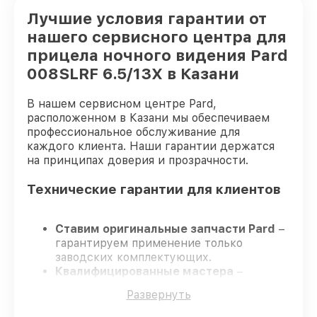
Лучшие условия гарантии от
нашего сервисного центра для
прицела ночного видения Pard
008SLRF 6.5/13X в Казани
В нашем сервисном центре Pard,
расположенном в Казани мы обеспечиваем
профессиональное обслуживание для
каждого клиента. Наши гарантии держатся
на принципах доверия и прозрачности.
Технические гарантии для клиентов
Ставим оригинальные запчасти Pard
–
гарантируем применение только
заводских комплектующих.
Квалифицированные мастера
–
проходят жёсткий контроль знаний и
Развернуть
навыков, что гарантирует качество
выполняемых работ.