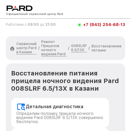
Официальный сервисный центр Pard
+7 (843) 254-68-13
Работаем с
09:00
до
21:00
Ремонт
Сервисный
Прицелов
008SLRF
Восстановление
центр Pard
/
/
/
ночного
6.5/13X
питания
в Казани
видения Pard
Восстановление питания
прицела ночного видения Pard
008SLRF 6.5/13X в Казани
Детальная диагностика
Определим поломку прицела ночного
видения Pard 008SLRF 6.5/13X совершенно
бесплатно.