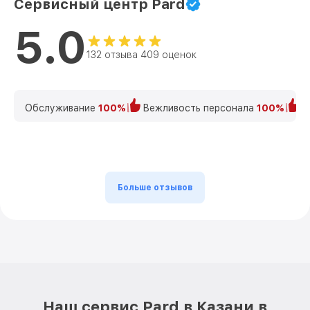
Сервисный центр Pard
5.0
132 отзыва 409 оценок
Обслуживание
100%
Вежливость персонала
100%
К
Больше отзывов
Наш сервис Pard в Казани в