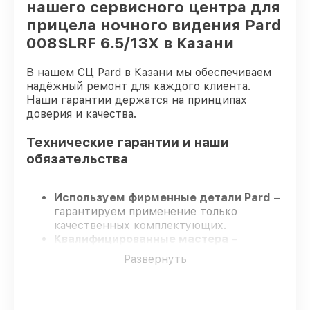
нашего сервисного центра для
прицела ночного видения Pard
008SLRF 6.5/13X в Казани
В нашем СЦ Pard в Казани мы обеспечиваем
надёжный ремонт для каждого клиента.
Наши гарантии держатся на принципах
доверия и качества.
Технические гарантии и наши
обязательства
Используем фирменные детали Pard
–
гарантируем применение только
качественных комплектующих.
Квалифицированные мастера
–
проходят строгий отбор, что
Развернуть
подтверждает уровень их
профессионализма.
Всегда выполняем ремонт вовремя
–
ремонт прицела ночного видения Pard