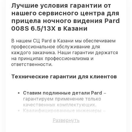
Лучшие условия гарантии от
нашего сервисного центра для
прицела ночного видения Pard
008S 6.5/13X в Казани
В нашем СЦ Pard в Казани мы обеспечиваем
профессиональное обслуживание для
каждого заказчика. Наши гарантии держатся
на принципах профессионализма и
ответственности.
Технические гарантии для клиентов
Ставим подлинные детали Pard
–
гарантируем применение только
качественных комплектующих.
Квалифицированные инженеры
–
проходят постоянное обучение, что
Развернуть
подтверждает уровень их
профессионализма.