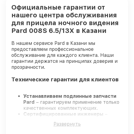
Официальные гарантии от
нашего центра обслуживания
для прицела ночного видения
Pard 008S 6.5/13X в Казани
В нашем сервисе Pard в Казани мы
предоставляем профессиональное
обслуживание для каждого клиента. Наши
гарантии держатся на принципах доверия и
прозрачности.
Технические гарантии для клиентов
Устанавливаем подлинные запчасти
Pard
– гарантируем применение только
качественных комплектующих.
Сертифицированные инженеры
–
проходят постоянное обучение, что
Развернуть
гарантирует качество выполняемых
работ.