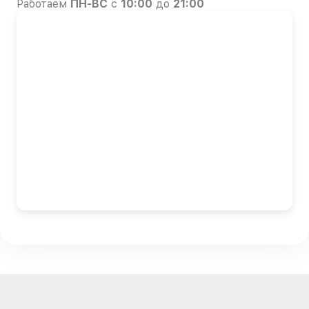
Работаем
ПН-ВС
с
10:00
до
21:00