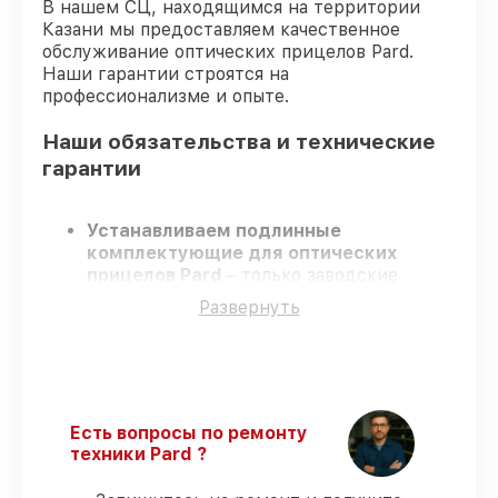
В нашем СЦ, находящимся на территории
Казани мы предоставляем качественное
обслуживание оптических прицелов Pard.
Наши гарантии строятся на
профессионализме и опыте.
Наши обязательства и технические
гарантии
Устанавливаем подлинные
комплектующие для оптических
прицелов Pard
– только заводские
запчасти для вашей техники.
Развернуть
Опытные специалисты
– проходят
строгий отбор, что обеспечивает
гарантированно долговечный результат.
Работаем строго в установленных
заранее временных рамках
– ремонт
оптических прицелов Pard без
Есть вопросы по ремонту
бесконечных переносов.
техники Pard ?
Официальная гарантия
– на все ремонт
и запчасти для оптических прицелов