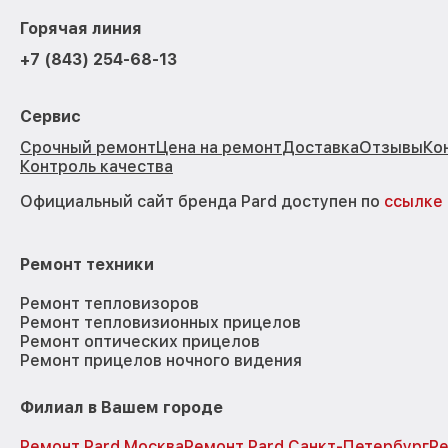
Горячая линия
+7 (843) 254-68-13
Сервис
Срочный ремонт
Цена на ремонт
Доставка
Отзывы
Ко
Контроль качества
Официальный сайт бренда Pard доступен по
ссылке
Ремонт техники
Ремонт тепловизоров
Ремонт тепловизионных прицелов
Ремонт оптических прицелов
Ремонт прицелов ночного видения
Филиал в Вашем городе
Ремонт Pard Москва
Ремонт Pard Санкт-Петербург
Ре