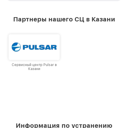
удовлетворен скоростью и качеством
предоставляемых услуг. Наша цель — стать
лучшим сервисным центром Pard в городе
Партнеры нашего СЦ в Казани
Казани, постоянно повышая уровень доверия
и лояльности наших клиентов.
Сервисный центр Pulsar в
Казани
Информация по устранению