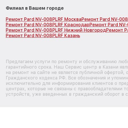
Филиал в Вашем городе
Ремонт Pard NV-008PLRF Москва
Ремонт Pard NV-00
Ремонт Pard NV-008PLRF Краснодар
Ремонт Pard NV
Ремонт Pard NV-008PLRF Нижний Новгород
Ремонт P
Ремонт Pard NV-008PLRF Казань
Предлагаем услуги по ремонту и обслуживанию любы
гарантийного срока. Наш Сервис центр в Казани яв
на ремонт на сайте не является публичной офертой,
Гражданского кодекса РФ. Все обозначения и упоми
исключительно для информирования клиентов о пре
центрах, которые не связаны с правообладателями т
устройств, уже введенных в гражданский оборот в с