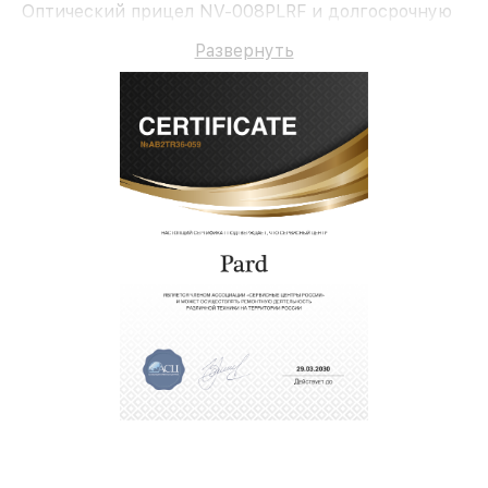
Оптический прицел NV-008PLRF и долгосрочную
гарантию.
Развернуть