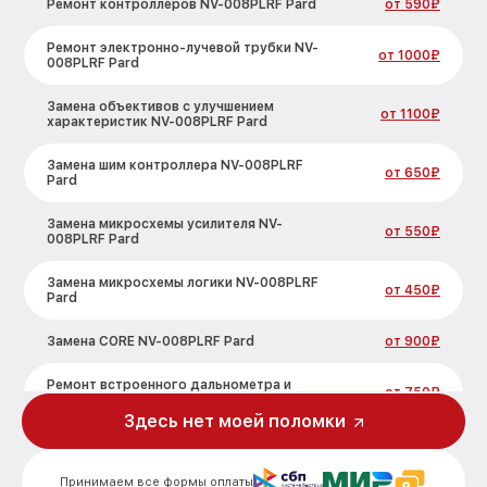
Ремонт контроллеров NV-008PLRF Pard
от 590₽
Ремонт электронно-лучевой трубки NV-
от 1000₽
008PLRF Pard
Замена объективов с улучшением
от 1100₽
характеристик NV-008PLRF Pard
Замена шим контроллера NV-008PLRF
от 650₽
Pard
Замена микросхемы усилителя NV-
от 550₽
008PLRF Pard
Замена микросхемы логики NV-008PLRF
от 450₽
Pard
Замена CORE NV-008PLRF Pard
от 900₽
Ремонт встроенного дальнометра и
от 750₽
других устройств NV-008PLRF Pard
Здесь нет моей поломки
Калибровка и настройка тепловизора
от 750₽
NV-008PLRF Pard
Принимаем все формы оплаты