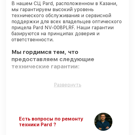
В нашем СЦ Pard, расположенном в Казани,
мы гарантируем высокий уровень
технического обслуживания и сервисной
поддержки для всех владельцев оптического
прицела Pard NV-008PLRF. Наши гарантии
базируются на принципах доверия и
ответственности.
Мы гордимся тем, что
предоставляем следующие
технические гарантии:
Оригинальные детали
– для всех видов
Развернуть
восстановления применяются
исключительно оригинальные детали.
Квалифицированные специалисты
–
проверенные специалисты с опытом и
сертификацией.
Есть вопросы по ремонту
Выполнение работ вовремя
– сервис
техники Pard ?
оптического прицела NV-008PLRF
выполняется строго в оговоренные