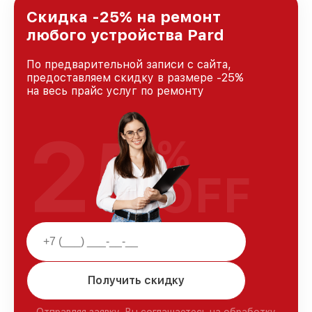
и лояльности наших клиентов.
Скидка -25% на ремонт
любого устройства Pard
По предварительной записи с сайта,
предоставляем скидку в размере -25%
на весь прайс услуг по ремонту
25
%
OFF
Получить скидку
Отправляя заявку, Вы соглашаетесь на обработку