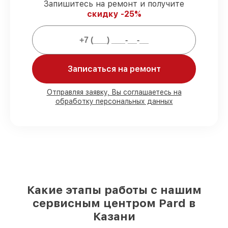
Запишитесь на ремонт и получите
сроки.
скидку -25%
Подтвержденная гарантия
–
обслуживаем оптических прицелов
всегда со строгим соблюдением
гарантийных обязательств.
Записаться на ремонт
Мы гарантируем:
Отправляя заявку, Вы соглашаетесь на
обработку персональных данных
80%
работ с возможностью наблюдения
90%
комплектующих для оптических
прицелов имеются в наличии или быстро
поставляются
Оригинальные запчасти и
качественные реплики на ваш выбор
–
под любые финансовые возможности
85%
работ в течение пары часов, при
условии, что восстановление началось
Какие этапы работы с нашим
сразу
сервисным центром Pard в
Казани