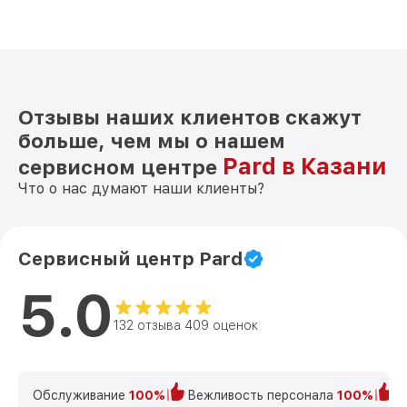
Замена дисплея (экрана) NV-008PLRF
от 750₽
Pard
Ремонт разъема NV-008PLRF Pard
от 590₽
Ремонт Wi-Fi NV-008PLRF Pard
от 650₽
Отзывы наших клиентов скажут
Восстановление после попадания влаги
больше, чем мы о нашем
от 650₽
NV-008PLRF Pard
Pard в Казани
сервисном центре
Ремонт платы управления
от 750₽
Что о нас думают наши клиенты?
(восстановление) NV-008PLRF Pard
Прошивка (Обновление ПО) NV-008PLRF
от 450₽
Pard
Сервисный центр Pard
5.0
132 отзыва 409 оценок
Обслуживание
100%
Вежливость персонала
100%
К