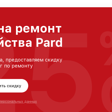
25
на ремонт
йства Pard
а, предоставляем скидку
уг по ремонту
ить скидку
 персональных данных