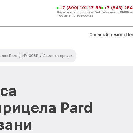
+7 (800) 101-17-59
+7 (843) 254
Служба техподдержки Pard
Работаем с
09:00
д
- бесплатно по России
Срочный ремонт
Це
елов Pard
NV-008P
/
/
Замена корпуса
са
прицела Pard
зани