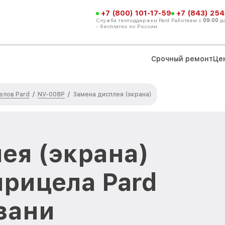
+7 (800) 101-17-59
+7 (843) 254
Служба техподдержки Pard
Работаем с
09:00
д
- бесплатно по России
Срочный ремонт
Це
елов Pard
NV-008P
/
/
Замена дисплея (экрана)
ея (экрана)
прицела Pard
зани