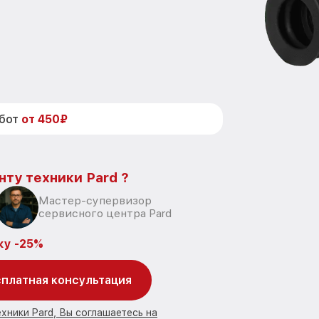
абот
от 450₽
нту техники Pard ?
Мастер-супервизор
сервисного центра Pard
ку -25%
платная консультация
хники Pard, Вы соглашаетесь на