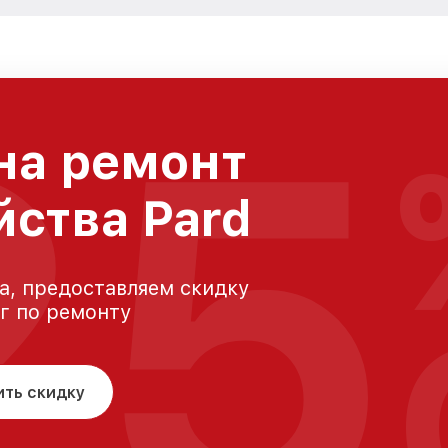
25
на ремонт
йства Pard
а, предоставляем скидку
уг по ремонту
ить скидку