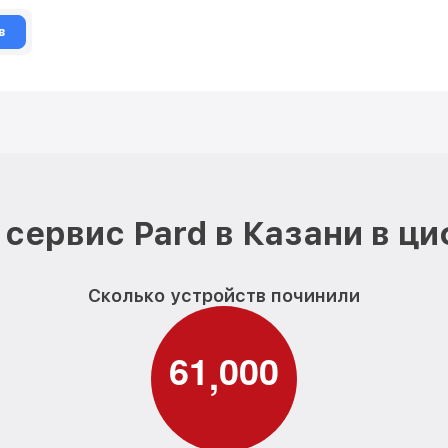
в
сервис Pard в Казани в ц
Сколько устройств починили
6
1
0
0
0
,