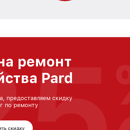
25
на ремонт
йства Pard
а, предоставляем скидку
уг по ремонту
ить скидку