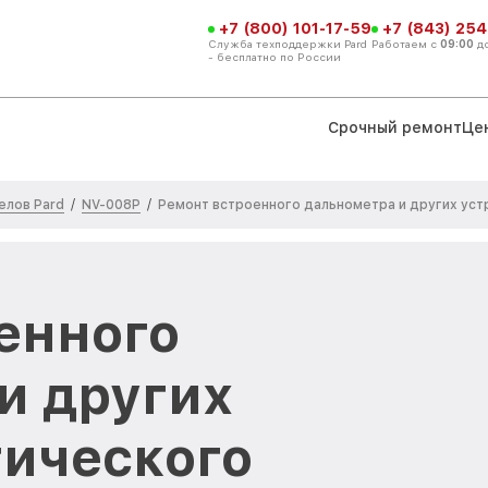
+7 (800) 101-17-59
+7 (843) 254
Служба техподдержки Pard
Работаем с
09:00
д
- бесплатно по России
Срочный ремонт
Це
елов Pard
NV-008P
/
/
Ремонт встроенного дальнометра и других уст
енного
и других
тического