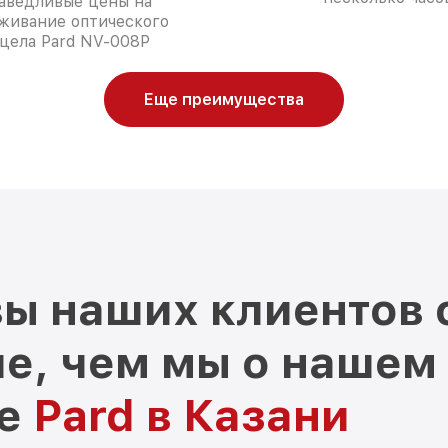
аведливые цены на
живание оптического
цела Pard NV-008P
Еще преимущества
ы наших клиентов 
е, чем мы о нашем
ре
Pard в Казани