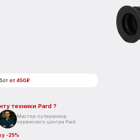
абот
от 450₽
нту техники Pard ?
Мастер-супервизор
сервисного центра Pard
ку -25%